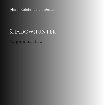
Henri Kolehmainen photo
Shadowhunter
Varjometsästäjä